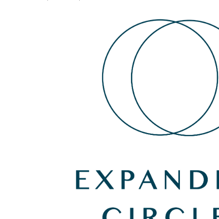
Greifswalder Str. 228, 10405 Berlin, Deutschland