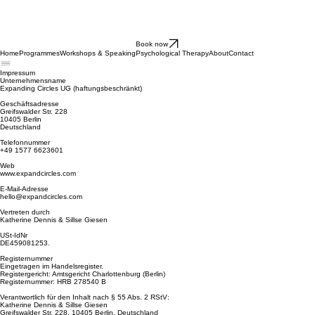
Book now
Home
Programmes
Workshops & Speaking
Psychological Therapy
About
Contact
Impressum
Unternehmensname
Expanding Circles UG (haftungsbeschränkt)
Geschäftsadresse
Greifswalder Str. 228
10405 Berlin
Deutschland
Telefonnummer
+49 1577 6623601
Web
www.expandcircles.com
E-Mail-Adresse
hello@expandcircles.com
Vertreten durch
Katherine Dennis & Sillse Giesen
USt-IdNr
DE459081253.
Registernummer
Eingetragen im Handelsregister.
Registergericht: Amtsgericht Charlottenburg (Berlin)
Registernummer: HRB 278540 B
Verantwortlich für den Inhalt nach § 55 Abs. 2 RStV:
Katherine Dennis & Sillse Giesen