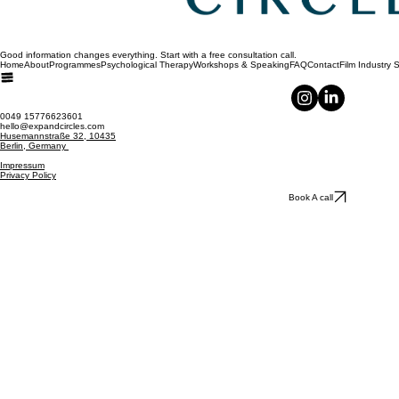
Good information changes everything. Start with a free consultation call.
Home
About
Programmes
Psychological Therapy
Workshops & Speaking
FAQ
Contact
Film Industry 
0049 15776623601
hello@expandcircles.com
Husemannstraße 32, 10435
Berlin, Germany
Impressum
Privacy Policy
Book A call